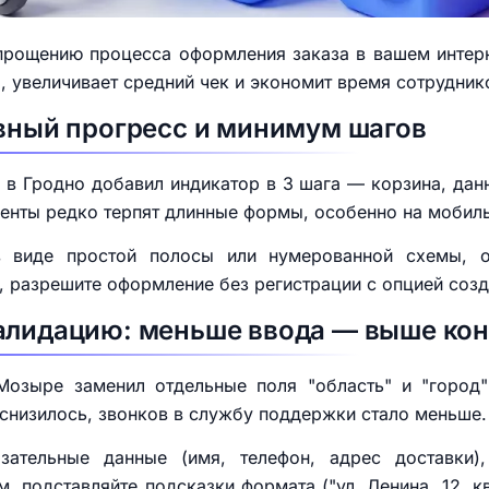
прощению процесса оформления заказа в вашем интерне
, увеличивает средний чек и экономит время сотрудни
явный прогресс и минимум шагов
в Гродно добавил индикатор в 3 шага — корзина, данн
иенты редко терпят длинные формы, особенно на мобил
в виде простой полосы или нумерованной схемы, 
, разрешите оформление без регистрации с опцией созд
валидацию: меньше ввода — выше ко
Мозыре заменил отдельные поля "область" и "город"
снизилось, звонков в службу поддержки стало меньше.
зательные данные (имя, телефон, адрес доставки)
, подставляйте подсказки формата ("ул. Ленина, 12, кв