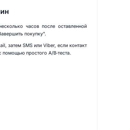
зин
несколько часов после оставленной
Завершить покупку".
l, затем SMS или Viber, если контакт
с помощью простого A/B‑теста.