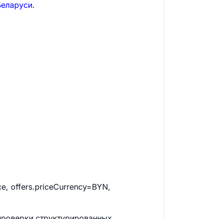
Беларуси
.
e, offers.priceCurrency=BYN,
 проверки структурированных