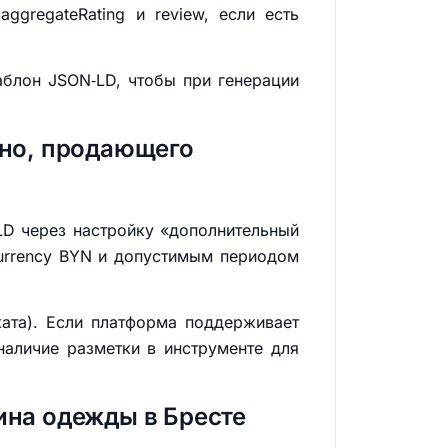
), aggregateRating и review, если есть
шаблон JSON‑LD, чтобы при генерации
дно, продающего
LD через настройку «дополнительный
eCurrency BYN и допустимым периодом
ката). Если платформа поддерживает
наличие разметки в инструменте для
ина одежды в Бресте