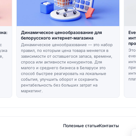
ина:
Динамическое ценообразование для
Eve
белорусского интернет‑магазина
инт
про
с
Динамическое ценообразование — это набор
Это
узка
правил, по которым цена товара меняется в
eve
е,
зависимости от оставшегося запаса, времени,
инт
спроса или активности конкурентов. Для
при
малого и среднего бизнеса в Беларуси это
инт
способ быстрее реагировать на локальные
пла
события, улучшить оборот и сохранить
рентабельность без больших затрат на
маркетинг.
Полезные статьи
Контакты