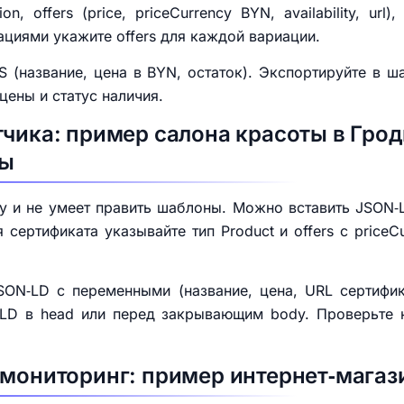
on, offers (price, priceCurrency BYN, availability, url
ациями укажите offers для каждой вариации.
 (название, цена в BYN, остаток). Экспортируйте в 
цены и статус наличия.
тчика: пример салона красоты в Гро
ты
у и не умеет править шаблоны. Можно вставить JSON‑
 сертификата указывайте тип Product и offers с pric
SON‑LD с переменными (название, цена, URL сертифи
‑LD в head или перед закрывающим body. Проверьте 
 мониторинг: пример интернет‑магаз