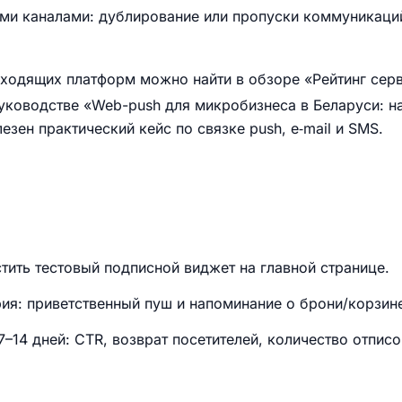
ими каналами: дублирование или пропуски коммуникаци
ходящих платформ можно найти в обзоре «Рейтинг серв
уководстве «Web-push для микробизнеса в Беларуси: на
зен практический кейс по связке push, e‑mail и SMS.
стить тестовый подписной виджет на главной странице.
ия: приветственный пуш и напоминание о брони/корзин
–14 дней: CTR, возврат посетителей, количество отписо