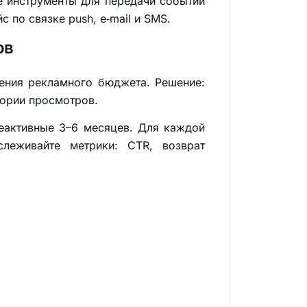
de инструменты для передачи событий
 по связке push, e‑mail и SMS.
ов
чения рекламного бюджета. Решение:
тории просмотров.
неактивные 3–6 месяцев. Для каждой
леживайте метрики: CTR, возврат