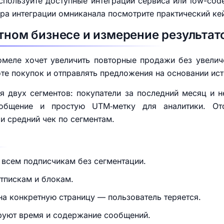
спользуйте доступные интеграции сервиса или low-co
а интеграции омниканала посмотрите практический кейс
стном бизнесе и измерение результат
омеле хочет увеличить повторные продажи без увели
оте покупок и отправлять предложения на основании ис
ля двух сегментов: покупатели за последний месяц и 
ообщение и простую UTM‑метку для аналитики. Отс
и средний чек по сегментам.
всем подписчикам без сегментации.
тпискам и блокам.
на конкретную страницу — пользователь теряется.
ируют время и содержание сообщений.