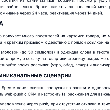
 события на сайте (запись, корзина, просмотр услуг
ели, заброшенные брони, клиенты за последний месяц
оминание через 24 часа, реактивация через 14 дней.
TA
о получает много посетителей на карточки товара, но
а и кратким призывом к действию с прямой ссылкой на 
заголовок (до 50 символов) и одно‑два слова в текст
вайте прямую ссылку на товар или страницу акции. Не 
стируйте время рассылки (утро, обед, вечер) и анализи
омниканальные сценарии
 Бресте хочет снизить пропуски по записи и одновр
ть web-push с CRM и настроить fallback‑канал для важн
 уведомление через push, при отсутствии отклика в теч