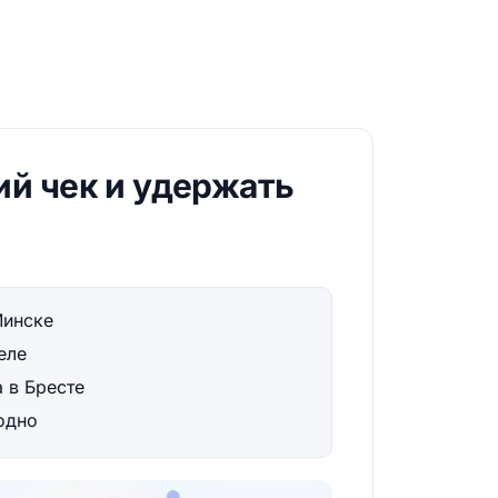
ий чек и удержать
Минске
еле
 в Бресте
одно